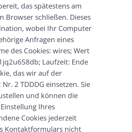
bereit, das spätestens am
en Browser schließen. Dieses
bination, wobei Ihr Computer
hörige Anfragen eines
e des Cookies: wires; Wert
41jq2u658db; Laufzeit: Ende
ie, das wir auf der
 2 Nr. 2 TDDDG einsetzen. Sie
zustellen und können die
instellung Ihres
ndene Cookies jederzeit
es Kontaktformulars nicht