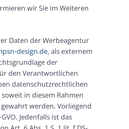
ormieren wir Sie im Weiteren
hrer Daten der Werbeagentur
psn-design.de
, als externem
echtsgrundlage der
für den Verantwortlichen
lben datenschutzrechtlichen
 soweit in diesem Rahmen
O gewahrt werden. Vorliegend
GVO. Jedenfalls ist das
rt. 6 Abs. 1 S. 1 lit. f DS-