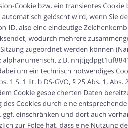
sion-Cookie bzw. ein transientes Cookie 
h. automatisch gelöscht wird, wenn Sie d
sion-ID, also eine eindeutige Zeichenkom
ücksendet, wodurch mehrere zusammenge
 Sitzung zugeordnet werden können (Nam
on: alphanumerisch, z.B. nhjtjgdpgt1uf88
 dabei um ein technisch notwendiges Cook
. 1 S. 1 lit. b DS-GVO, § 25 Abs. 1, Abs.
in dem Cookie gespeicherten Daten bereit
des Cookies durch eine entsprechende E
 ggf. einschränken und dort auch vorha
zlich zur Folge hat, dass eine Nutzung d